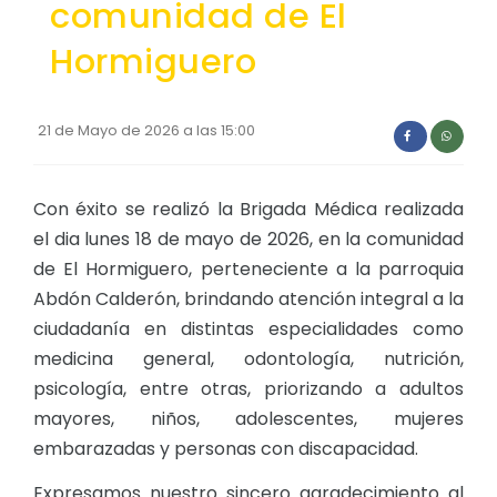
comunidad de El
REPRESENTANTES DE LA ASAMBLEA PARROQUIAL CIUDAD
Convocatorias
REPRESENTANTES DEL CONSEJO DE PLANIFICACIÓN
Hormiguero
GESTIÓN ADMINISTRATIVA
Plan de desarrollo y Ordenamiento Territorial - PD
21 de Mayo de 2026 a las 15:00
Plan Anual Contratación - PAC
Plan Operativo Anual - POA
Con éxito se realizó la Brigada Médica realizada
Convenios Institucionales
el dia lunes 18 de mayo de 2026, en la comunidad
de El Hormiguero, perteneciente a la parroquia
PRESUPUESTO: EJECUCIÓN Y REPORTES
Abdón Calderón, brindando atención integral a la
Cédulas presupuestarias y balances
ciudadanía en distintas especialidades como
medicina general, odontología, nutrición,
Procesos de contratación
psicología, entre otras, priorizando a adultos
Ejecución Presupuestaria
mayores, niños, adolescentes, mujeres
Obras y proyectos
embarazadas y personas con discapacidad.
Expresamos nuestro sincero agradecimiento al