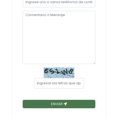
REPRESENTANTES DE LA ASAMBLEA PARROQUIAL CIUDAD
Convocatorias
REPRESENTANTES DEL CONSEJO DE PLANIFICACIÓN
GESTIÓN ADMINISTRATIVA
Plan de desarrollo y Ordenamiento Territorial - PD
Plan Anual Contratación - PAC
Plan Operativo Anual - POA
Convenios Institucionales
PRESUPUESTO: EJECUCIÓN Y REPORTES
Cédulas presupuestarias y balances
Procesos de contratación
Ejecución Presupuestaria
Obras y proyectos
ENVIAR