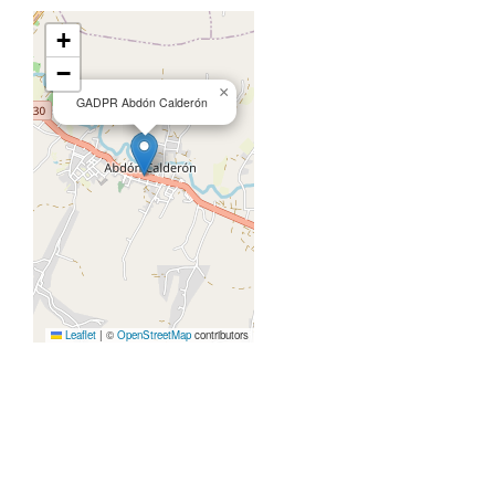
+
−
×
GADPR Abdón Calderón
Leaflet
|
©
OpenStreetMap
contributors