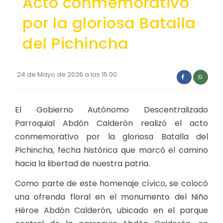
Acto conmemorativo
REPRESENTANTES DE LA ASAMBLEA PARROQUIAL CIUDAD
Convocatorias
por la gloriosa Batalla
REPRESENTANTES DEL CONSEJO DE PLANIFICACIÓN
GESTIÓN ADMINISTRATIVA
del Pichincha
Plan de desarrollo y Ordenamiento Territorial - PD
Plan Anual Contratación - PAC
24 de Mayo de 2026 a las 15:00
Plan Operativo Anual - POA
Convenios Institucionales
El Gobierno Autónomo Descentralizado
Parroquial Abdón Calderón realizó el acto
PRESUPUESTO: EJECUCIÓN Y REPORTES
conmemorativo por la gloriosa Batalla del
Cédulas presupuestarias y balances
Pichincha, fecha histórica que marcó el camino
Procesos de contratación
hacia la libertad de nuestra patria.
Ejecución Presupuestaria
Como parte de este homenaje cívico, se colocó
una ofrenda floral en el monumento del Niño
Obras y proyectos
Héroe Abdón Calderón, ubicado en el parque