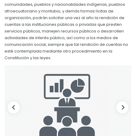
REPRESENTANTES DE LA ASAMBLEA PARROQUIAL CIUDAD
comunidades, pueblos y nacionalidades indígenas, pueblos
Convocatorias
afroecuatoriano y montubio, y demás formas lícitas de
REPRESENTANTES DEL CONSEJO DE PLANIFICACIÓN
organización, podrán solicitar una vez al año la rendición de
GESTIÓN ADMINISTRATIVA
cuentas a las instituciones públicas o privadas que presten
Plan de desarrollo y Ordenamiento Territorial - PD
servicios públicos, manejen recursos públicos o desarrollen
actividades de interés público, así como a los medios de
Plan Anual Contratación - PAC
comunicación social, siempre que tal rendición de cuentas no
esté contemplada mediante otro procedimiento en la
Plan Operativo Anual - POA
Constitución y las leyes.
Convenios Institucionales
PRESUPUESTO: EJECUCIÓN Y REPORTES
Cédulas presupuestarias y balances
Procesos de contratación
Ejecución Presupuestaria
Obras y proyectos