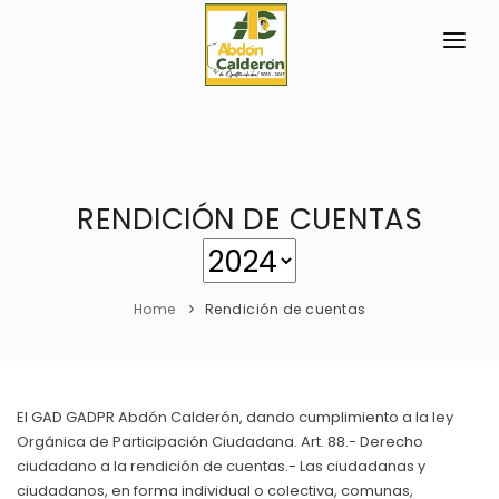
INICIO
LA PARROQUIA
RESEÑA HISTÓRICA
RENDICIÓN DE CUENTAS
GAD
Historia Antigua
TRANSPARENCIA
Historia Actual
Home
Rendición de cuentas
GESTIÓN Y PRESUPUESTO
Símbolos Cívicos
GESTIÓN INSTITUCIONAL
MECANISMOS DE PARTICIPACIÓN
GEOGRAFÍA
Sesiones Ordinarias
TURISMO
El GAD GADPR Abdón Calderón, dando cumplimiento a la ley
Ubicación
CIUDADANÍA ACTIVA
Orgánica de Participación Ciudadana. Art. 88.- Derecho
Sesiones Extraordinarias
Clima
ciudadano a la rendición de cuentas.- Las ciudadanas y
Solicitud de acceso información pública
Resoluciones
ciudadanos, en forma individual o colectiva, comunas,
NEW