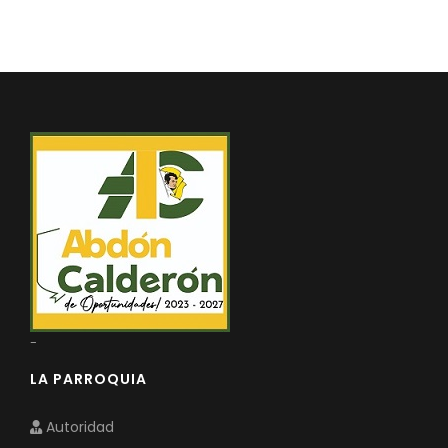
REPRESENTANTES DE LA ASAMBLEA PARROQUIAL CIUDAD
Convocatorias
REPRESENTANTES DEL CONSEJO DE PLANIFICACIÓN
GESTIÓN ADMINISTRATIVA
Plan de desarrollo y Ordenamiento Territorial - PD
Plan Anual Contratación - PAC
Plan Operativo Anual - POA
Convenios Institucionales
PRESUPUESTO: EJECUCIÓN Y REPORTES
Cédulas presupuestarias y balances
Procesos de contratación
-
Ejecución Presupuestaria
LA PARROQUIA
Obras y proyectos
Autoridad