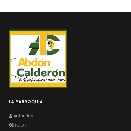
REPRESENTANTES DE LA ASAMBLEA PARROQUIAL CIUDAD
Convocatorias
REPRESENTANTES DEL CONSEJO DE PLANIFICACIÓN
GESTIÓN ADMINISTRATIVA
Plan de desarrollo y Ordenamiento Territorial - PD
Plan Anual Contratación - PAC
Plan Operativo Anual - POA
Convenios Institucionales
PRESUPUESTO: EJECUCIÓN Y REPORTES
Cédulas presupuestarias y balances
-
Procesos de contratación
LA PARROQUIA
Ejecución Presupuestaria
Obras y proyectos
Autoridad
PDOT