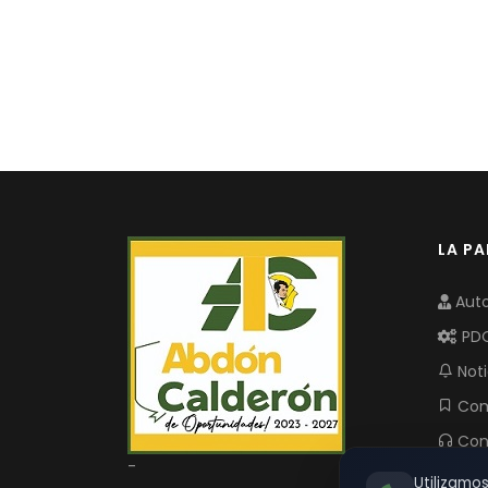
LA P
Auto
PD
Noti
Com
Con
-
Utilizamo