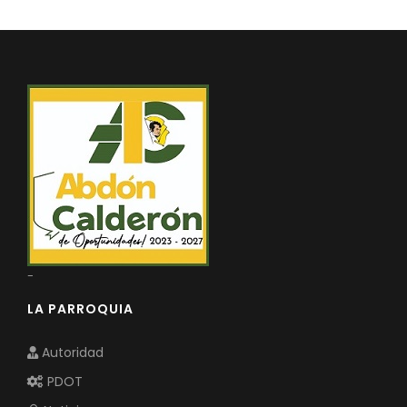
REPRESENTANTES DE LA ASAMBLEA PARROQUIAL CIUDAD
Convocatorias
REPRESENTANTES DEL CONSEJO DE PLANIFICACIÓN
GESTIÓN ADMINISTRATIVA
Plan de desarrollo y Ordenamiento Territorial - PD
Plan Anual Contratación - PAC
Plan Operativo Anual - POA
Convenios Institucionales
PRESUPUESTO: EJECUCIÓN Y REPORTES
Cédulas presupuestarias y balances
-
Procesos de contratación
LA PARROQUIA
Ejecución Presupuestaria
Autoridad
Obras y proyectos
PDOT